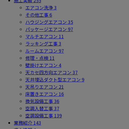
施工実績
255
エアコン洗浄
3
その他工事
6
ハウジングエアコン
35
パッケージエアコン
97
マルチエアコン
11
ラッキング工事
3
ルームエアコン
97
修理・点検
11
壁掛けエアコン
4
天カセ四方向エアコン
37
天井埋込ダクト型エアコン
9
天吊りエアコン
21
床置きエアコン
16
換気設備工事
36
空調入替工事
37
空調設備工事
139
業務紹介
143