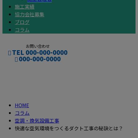
施工実績
協力会社募集
ブログ
コラム
お問い合わせ
TEL 000-000-0000
000-000-0000
コラム
CONTACT
ENTRY
column
HOME
コラム
空調・換気設備工事
快適な空気環境をつくるダクト工事の秘訣とは？